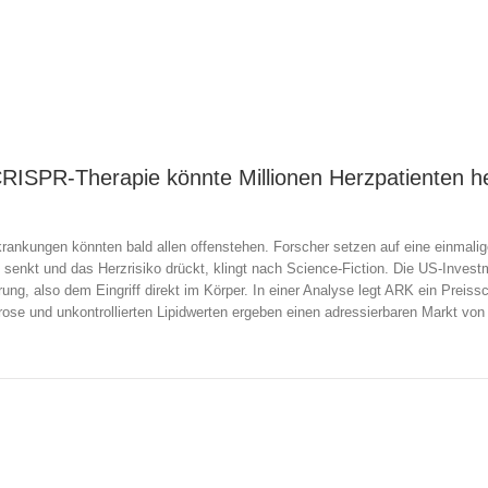
RISPR-Therapie könnte Millionen Herzpatienten h
nkungen könnten bald allen offenstehen. Forscher setzen auf eine einmali
t senkt und das Herzrisiko drückt, klingt nach Science-Fiction. Die US-Investm
erung, also dem Eingriff direkt im Körper. In einer Analyse legt ARK ein Prei
se und unkontrollierten Lipidwerten ergeben einen adressierbaren Markt von e