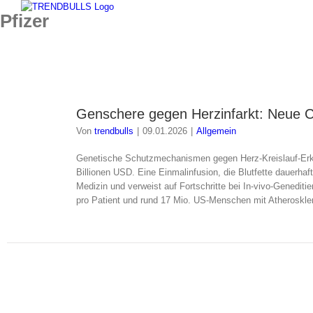
Zum
Pfizer
Inhalt
springen
Genschere gegen Herzinfarkt: Neue C
9.
Von
trendbulls
|
09.01.2026
|
Allgemein
01. 2026
Genetische Schutzmechanismen gegen Herz-Kreislauf-Erkra
Billionen USD. Eine Einmalinfusion, die Blutfette dauerhaf
Medizin und verweist auf Fortschritte bei In-vivo-Genediti
pro Patient und rund 17 Mio. US-Menschen mit Atherosklero