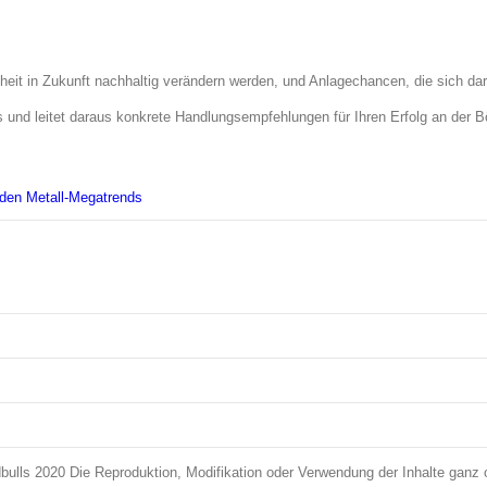
hheit in Zukunft nachhaltig verändern werden, und Anlagechancen, die sich d
Über Trendbulls
s und leitet daraus konkrete Handlungsempfehlungen für Ihren Erfolg an der B
Trendbulls Newsletter
Redaktionsbeiträge
nden Metall-Megatrends
bulls 2020 Die Reproduktion, Modifikation oder Verwendung der Inhalte ganz 