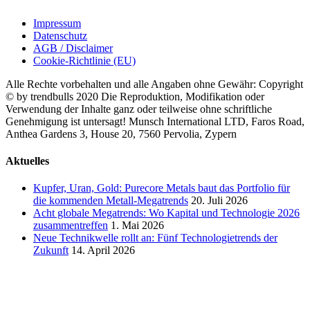
Impressum
Datenschutz
AGB / Disclaimer
Cookie-Richtlinie (EU)
Alle Rechte vorbehalten und alle Angaben ohne Gewähr: Copyright
© by trendbulls 2020 Die Reproduktion, Modifikation oder
Verwendung der Inhalte ganz oder teilweise ohne schriftliche
Genehmigung ist untersagt! Munsch International LTD, Faros Road,
Anthea Gardens 3, House 20, 7560 Pervolia, Zypern
Close
Aktuelles
Sliding
Bar
Kupfer, Uran, Gold: Purecore Metals baut das Portfolio für
Area
die kommenden Metall-Megatrends
20. Juli 2026
Acht globale Megatrends: Wo Kapital und Technologie 2026
zusammentreffen
1. Mai 2026
Neue Technikwelle rollt an: Fünf Technologietrends der
Zukunft
14. April 2026