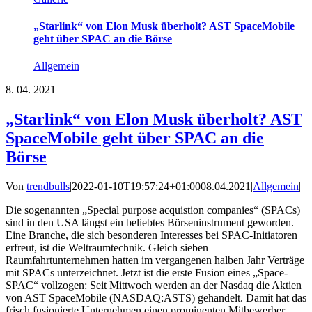
„Starlink“ von Elon Musk überholt? AST SpaceMobile
geht über SPAC an die Börse
Allgemein
8.
04. 2021
„Starlink“ von Elon Musk überholt? AST
SpaceMobile geht über SPAC an die
Börse
Von
trendbulls
|
2022-01-10T19:57:24+01:00
08.04.2021
|
Allgemein
|
Die sogenannten „Special purpose acquistion companies“ (SPACs)
sind in den USA längst ein beliebtes Börseninstrument geworden.
Eine Branche, die sich besonderen Interesses bei SPAC-Initiatoren
erfreut, ist die Weltraumtechnik. Gleich sieben
Raumfahrtunternehmen hatten im vergangenen halben Jahr Verträge
mit SPACs unterzeichnet. Jetzt ist die erste Fusion eines „Space-
SPAC“ vollzogen: Seit Mittwoch werden an der Nasdaq die Aktien
von AST SpaceMobile (NASDAQ:ASTS) gehandelt. Damit hat das
frisch fusionierte Unternehmen einen prominenten Mitbewerber