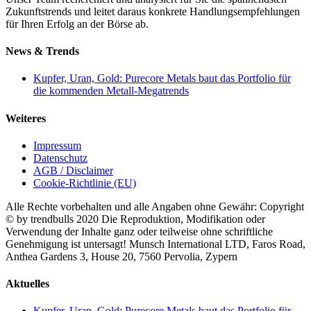
Zukunftstrends und leitet daraus konkrete Handlungsempfehlungen
für Ihren Erfolg an der Börse ab.
News & Trends
Kupfer, Uran, Gold: Purecore Metals baut das Portfolio für
die kommenden Metall-Megatrends
Weiteres
Impressum
Datenschutz
AGB / Disclaimer
Cookie-Richtlinie (EU)
Alle Rechte vorbehalten und alle Angaben ohne Gewähr: Copyright
© by trendbulls 2020 Die Reproduktion, Modifikation oder
Verwendung der Inhalte ganz oder teilweise ohne schriftliche
Genehmigung ist untersagt! Munsch International LTD, Faros Road,
Anthea Gardens 3, House 20, 7560 Pervolia, Zypern
Close
Aktuelles
Sliding
Bar
Kupfer, Uran, Gold: Purecore Metals baut das Portfolio für