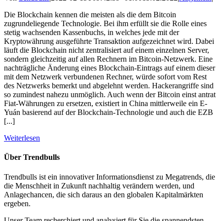
Die Blockchain kennen die meisten als die dem Bitcoin
zugrundeliegende Technologie. Bei ihm erfüllt sie die Rolle eines
stetig wachsenden Kassenbuchs, in welches jede mit der
Kryptowährung ausgeführte Transaktion aufgezeichnet wird. Dabei
läuft die Blockchain nicht zentralisiert auf einem einzelnen Server,
sondern gleichzeitig auf allen Rechnern im Bitcoin-Netzwerk. Eine
nachträgliche Änderung eines Blockchain-Eintrags auf einem dieser
mit dem Netzwerk verbundenen Rechner, würde sofort vom Rest
des Netzwerks bemerkt und abgelehnt werden. Hackerangriffe sind
so zumindest nahezu unmöglich. Auch wenn der Bitcoin einst antrat
Fiat-Währungen zu ersetzen, existiert in China mittlerweile ein E-
Yuán basierend auf der Blockchain-Technologie und auch die EZB
[...]
Weiterlesen
Über Trendbulls
Trendbulls ist ein innovativer Informationsdienst zu Megatrends, die
die Menschheit in Zukunft nachhaltig verändern werden, und
Anlagechancen, die sich daraus an den globalen Kapitalmärkten
ergeben.
Unser Team recherchiert und analysiert für Sie die spannendsten