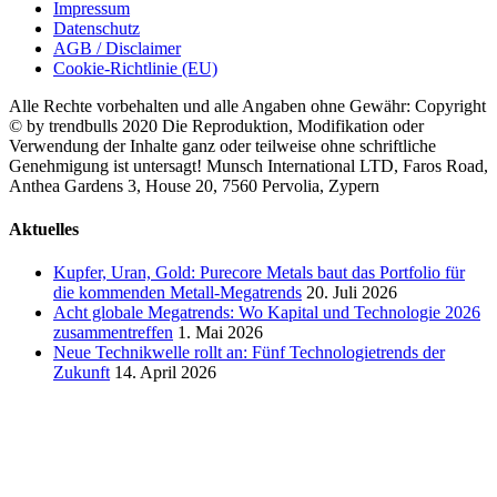
Impressum
Datenschutz
AGB / Disclaimer
Cookie-Richtlinie (EU)
Alle Rechte vorbehalten und alle Angaben ohne Gewähr: Copyright
© by trendbulls 2020 Die Reproduktion, Modifikation oder
Verwendung der Inhalte ganz oder teilweise ohne schriftliche
Genehmigung ist untersagt! Munsch International LTD, Faros Road,
Anthea Gardens 3, House 20, 7560 Pervolia, Zypern
Close
Aktuelles
Sliding
Bar
Kupfer, Uran, Gold: Purecore Metals baut das Portfolio für
Area
die kommenden Metall-Megatrends
20. Juli 2026
Acht globale Megatrends: Wo Kapital und Technologie 2026
zusammentreffen
1. Mai 2026
Neue Technikwelle rollt an: Fünf Technologietrends der
Zukunft
14. April 2026