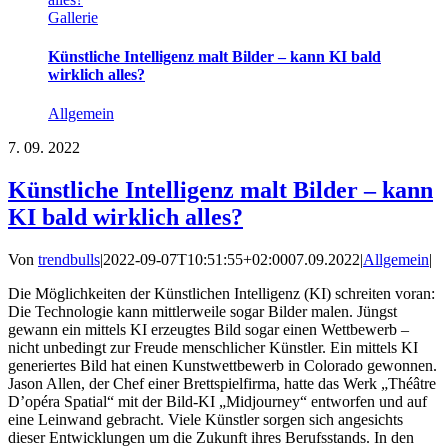
Gallerie
Künstliche Intelligenz malt Bilder – kann KI bald
wirklich alles?
Allgemein
7.
09. 2022
Künstliche Intelligenz malt Bilder – kann
KI bald wirklich alles?
Von
trendbulls
|
2022-09-07T10:51:55+02:00
07.09.2022
|
Allgemein
|
Die Möglichkeiten der Künstlichen Intelligenz (KI) schreiten voran:
Die Technologie kann mittlerweile sogar Bilder malen. Jüngst
gewann ein mittels KI erzeugtes Bild sogar einen Wettbewerb –
nicht unbedingt zur Freude menschlicher Künstler. Ein mittels KI
generiertes Bild hat einen Kunstwettbewerb in Colorado gewonnen.
Jason Allen, der Chef einer Brettspielfirma, hatte das Werk „Théâtre
D’opéra Spatial“ mit der Bild-KI „Midjourney“ entworfen und auf
eine Leinwand gebracht. Viele Künstler sorgen sich angesichts
dieser Entwicklungen um die Zukunft ihres Berufsstands. In den