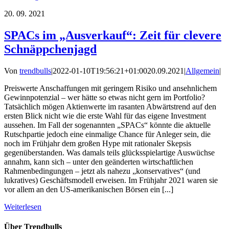
20.
09. 2021
SPACs im „Ausverkauf“: Zeit für clevere
Schnäppchenjagd
Von
trendbulls
|
2022-01-10T19:56:21+01:00
20.09.2021
|
Allgemein
|
Preiswerte Anschaffungen mit geringem Risiko und ansehnlichem
Gewinnpotenzial – wer hätte so etwas nicht gern im Portfolio?
Tatsächlich mögen Aktienwerte im rasanten Abwärtstrend auf den
ersten Blick nicht wie die erste Wahl für das eigene Investment
aussehen. Im Fall der sogenannten „SPACs“ könnte die aktuelle
Rutschpartie jedoch eine einmalige Chance für Anleger sein, die
noch im Frühjahr dem großen Hype mit rationaler Skepsis
gegenüberstanden. Was damals teils glücksspielartige Auswüchse
annahm, kann sich – unter den geänderten wirtschaftlichen
Rahmenbedingungen – jetzt als nahezu „konservatives“ (und
lukratives) Geschäftsmodell erweisen. Im Frühjahr 2021 waren sie
vor allem an den US-amerikanischen Börsen ein [...]
Weiterlesen
Über Trendbulls