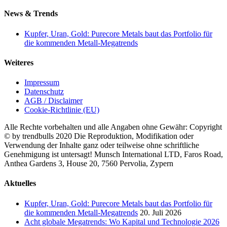
News & Trends
Kupfer, Uran, Gold: Purecore Metals baut das Portfolio für
die kommenden Metall-Megatrends
Weiteres
Impressum
Datenschutz
AGB / Disclaimer
Cookie-Richtlinie (EU)
Alle Rechte vorbehalten und alle Angaben ohne Gewähr: Copyright
© by trendbulls 2020 Die Reproduktion, Modifikation oder
Verwendung der Inhalte ganz oder teilweise ohne schriftliche
Genehmigung ist untersagt! Munsch International LTD, Faros Road,
Anthea Gardens 3, House 20, 7560 Pervolia, Zypern
Close
Aktuelles
Sliding
Bar
Kupfer, Uran, Gold: Purecore Metals baut das Portfolio für
Area
die kommenden Metall-Megatrends
20. Juli 2026
Acht globale Megatrends: Wo Kapital und Technologie 2026