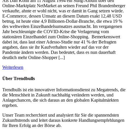
Als Dan Kohn am 11 August 1994 ein Sting-Album über den
Online-Marktplatz NetMarket an seinen Freund Phil Brandenberger
verkaufte, ahnte er wohl nicht, was er damit in Gang setzen würde.
E-Commerce, dessen Umsatz an diesem Datum exakt 12,48 USD
betrug, ist heute eine 4,9 Billionen-Dollar-Branche, die etwa 19 %
des weltweiten Einzelhandelsumsatzes ausmacht. Im vergangenen
Jahr beschleunigte die COVID-Krise die Verlagerung vom
stationären Einzelhandel zum Online-Shopping. Bemerkenswert
dabei ist, dass laut einer Adesso-Studie nur 41 % der Befragten
angaben, dass sie ihr Kaufverhalten wieder auf das vor der
Pandemie ändern werden. Das bedeutet, dass es nun dauerhaft
deutlich mehr Online-Shopper [...]
Weiterlesen
Über Trendbulls
Trendbulls ist ein innovativer Informationsdienst zu Megatrends, die
die Menschheit in Zukunft nachhaltig verändern werden, und
Anlagechancen, die sich daraus an den globalen Kapitalmärkten
ergeben.
Unser Team recherchiert und analysiert für Sie die spannendsten
Zukunftstrends und leitet daraus konkrete Handlungsempfehlungen
für Ihren Erfolg an der Börse ab.